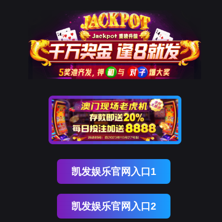
凯发娱乐官网入口1
凯发娱乐官网入口2