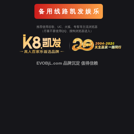
备 用 线 路 凯 发 娱 乐
推荐使用谷歌、UC、火狐、夸客等主流浏览器
（尽量不要使用QQ、搜狗浏览器进入）
EVOBjL.com 品牌沉淀 值得信赖