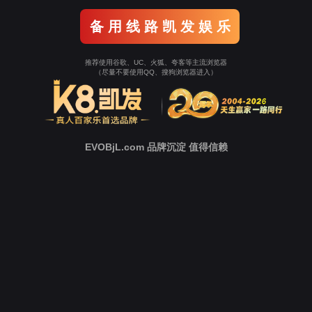
备 用 线 路 凯 发 娱 乐
推荐使用谷歌、UC、火狐、夸客等主流浏览器
（尽量不要使用QQ、搜狗浏览器进入）
EVOBjL.com 品牌沉淀 值得信赖