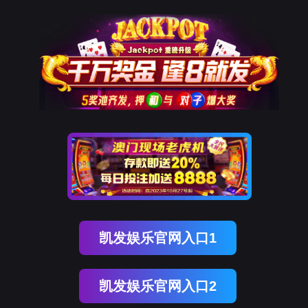
凯发娱乐官网入口1
凯发娱乐官网入口2